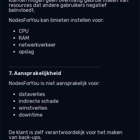
Klanten mogen geen overmatig gebruik maken van
resources dat andere gebruikers negatief
beïnvloedt.
NodesForYou kan limieten instellen voor:
CPU
RAM
netwerkverkeer
opslag
7. Aansprakelijkheid
NodesForYou is niet aansprakelijk voor:
dataverlies
indirecte schade
winstverlies
downtime
De klant is zelf verantwoordelijk voor het maken
van back-ups.